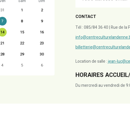
Ven
Sam
Dim
31
1
2
CONTACT
7
8
9
Tél : 085/84 36 40 | Rue de l
14
15
16
info@centreculturelandenne.
21
22
23
billetterie@centreculturelan
28
29
30
Location de salle :
jean-luc@ce
4
5
6
HORAIRES ACCUEIL/
Du mercredi au vendredi de 9: