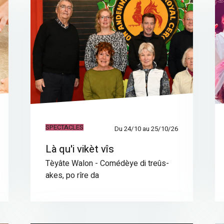
SPECTACLES
Du 24/10 au 25/10/26
Là qu'i vikèt vîs
Tèyâte Walon - Comédèye di treûs-
akes, po rîre da