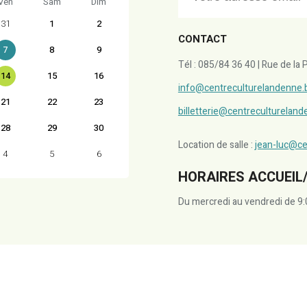
Ven
Sam
Dim
31
1
2
CONTACT
7
8
9
Tél : 085/84 36 40 | Rue de l
14
15
16
info@centreculturelandenne.
21
22
23
billetterie@centreculturelan
28
29
30
Location de salle :
jean-luc@ce
4
5
6
HORAIRES ACCUEIL/
Du mercredi au vendredi de 9: