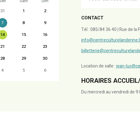
Ven
Sam
Dim
31
1
2
CONTACT
7
8
9
Tél : 085/84 36 40 | Rue de l
14
15
16
info@centreculturelandenne.
21
22
23
billetterie@centreculturelan
28
29
30
Location de salle :
jean-luc@ce
4
5
6
HORAIRES ACCUEIL/
Du mercredi au vendredi de 9: