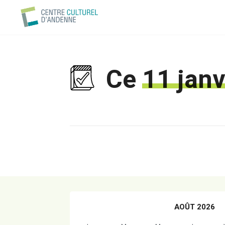
Ce
11 jan
AOÛT 2026