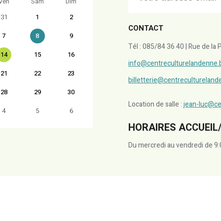
Ven
Sam
Dim
31
1
2
CONTACT
7
8
9
Tél : 085/84 36 40 | Rue de l
14
15
16
info@centreculturelandenne.
21
22
23
billetterie@centreculturelan
28
29
30
Location de salle :
jean-luc@ce
4
5
6
HORAIRES ACCUEIL/
Du mercredi au vendredi de 9: