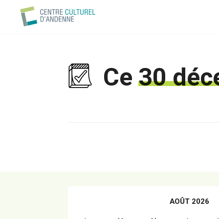
Ce
30 déc
AOÛT 2026