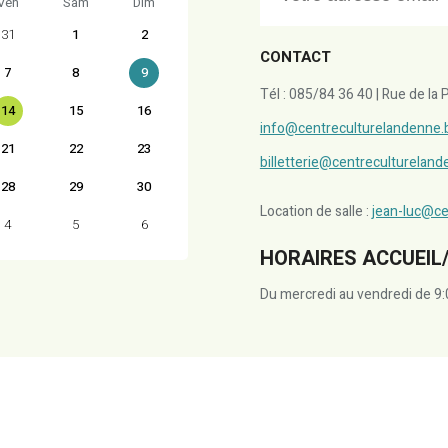
Ven
Sam
Dim
31
1
2
CONTACT
7
8
9
Tél : 085/84 36 40 | Rue de l
14
15
16
info@centreculturelandenne.
21
22
23
billetterie@centreculturelan
28
29
30
Location de salle :
jean-luc@ce
4
5
6
HORAIRES ACCUEIL/
Du mercredi au vendredi de 9: