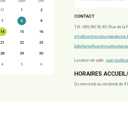
Ven
Sam
Dim
31
1
2
CONTACT
7
8
9
Tél : 085/84 36 40 | Rue de l
14
15
16
info@centreculturelandenne.
21
22
23
billetterie@centreculturelan
28
29
30
Location de salle :
jean-luc@ce
4
5
6
HORAIRES ACCUEIL/
Du mercredi au vendredi de 9: