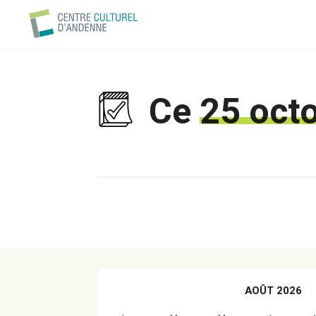
Ce
25 oct
AOÛT 2026