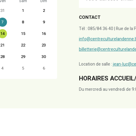
Ven
Sam
Dim
31
1
2
CONTACT
7
8
9
Tél : 085/84 36 40 | Rue de l
14
15
16
info@centreculturelandenne.
21
22
23
billetterie@centreculturelan
28
29
30
Location de salle :
jean-luc@ce
4
5
6
HORAIRES ACCUEIL/
Du mercredi au vendredi de 9: