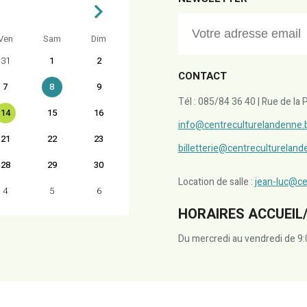
Ven
Sam
Dim
31
1
2
CONTACT
7
8
9
Tél : 085/84 36 40 | Rue de l
14
15
16
info@centreculturelandenne.
21
22
23
billetterie@centreculturelan
28
29
30
Location de salle :
jean-luc@ce
4
5
6
HORAIRES ACCUEIL/
Du mercredi au vendredi de 9: